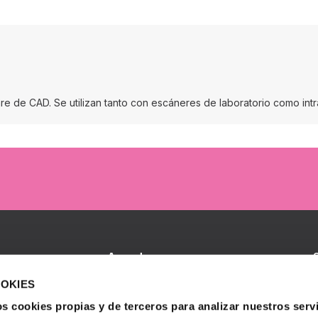
ware de CAD. Se utilizan tanto con escáneres de laboratorio como in
Accede
Iniciar sesión
B
OOKIES
I
S
s cookies propias y de terceros para analizar nuestros servi