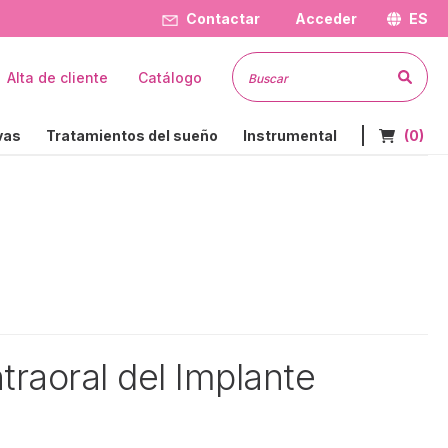
Contactar
Acceder
ES
Busc
Alta de cliente
Catálogo
Nº de art
vas
Tratamientos del sueño
Instrumental
(0)
traoral del Implante