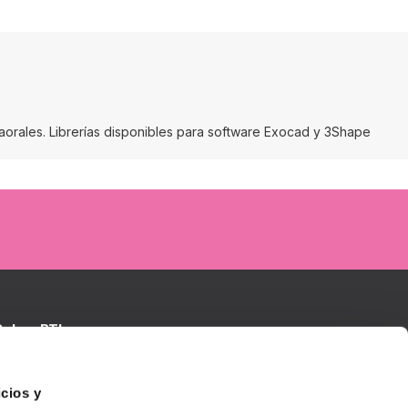
traorales. Librerías disponibles para software Exocad y 3Shape
Sobre BTI
Contactar
TI Biotechnology Institute
oluciones BTI
cios y