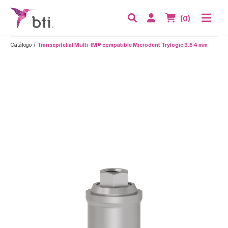
BTI - Human Tecnology
Abri
Acceder
Nº de artículos
(0)
Buscar
Catálogo
Transepitelial Multi-IM® compatible Microdent Trylogic 3.8 4 mm