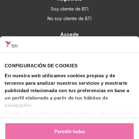
Soy cliente de BTI
No soy cliente de BTI
Accede
Iniciar sesión
Sobre BTI
CONFIGURACIÓN DE COOKIES
BTI Biotechnology Institute
En nuestra web utilizamos cookies propias y de
Soluciones BTI
terceros para analizar nuestros servicios y mostrarte
Investigación
publicidad relacionada con tus preferencias en base a
un perfil elaborado a partir de tus hábitos de
Formación - BTI Training Center
navegación.
Canal Audiovisual BTI Channel
Si estás de acuerdo con nuestras cookies, haz click en el
botón "Permitir todas". También puedes pinchar
aquí
para
Contactar
decidir qué estás dispuesto a compartir y qué no.
Permitir todas
Para más información, puedes visitar nuestra
Política de