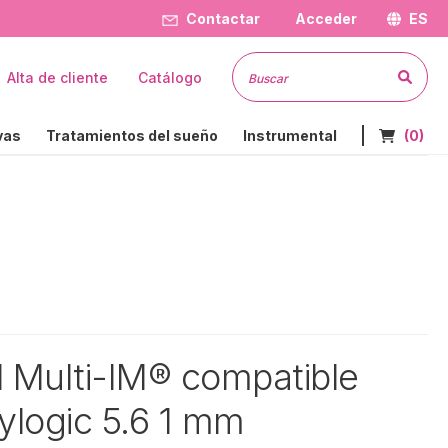
Contactar
Acceder
ES
Busc
Alta de cliente
Catálogo
Nº de art
vas
Tratamientos del sueño
Instrumental
(0)
al Multi-IM® compatible
ylogic 5.6 1 mm