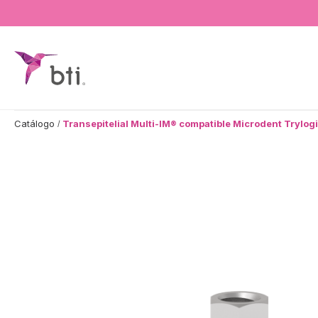
BTI - Human Tecnology
Catálogo
Transepitelial Multi-IM® compatible Microdent Trylog