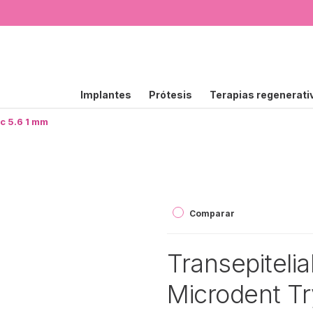
Implantes
Prótesis
Terapias regenerati
ic 5.6 1 mm
Comparar
Transepiteli
Microdent Tr