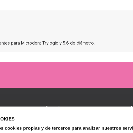
antes para Microdent Trylogic y 5.6 de diámetro.
Accede
Iniciar sesión
B
OOKIES
I
S
s cookies propias y de terceros para analizar nuestros servi