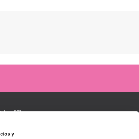
Sobre BTI
Contactar
TI Biotechnology Institute
oluciones BTI
cios y