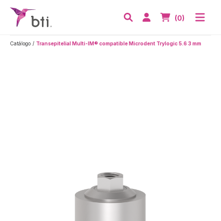
BTI - Human Tecnology
Abri
Acceder
Nº de artículos
(0)
Buscar
Catálogo
Transepitelial Multi-IM® compatible Microdent Trylogic 5.6 3 mm