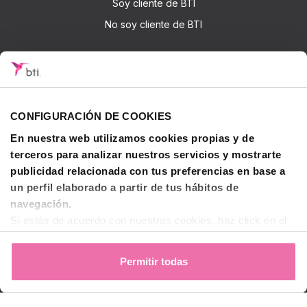
Soy cliente de BTI
No soy cliente de BTI
Accede
Iniciar sesión
Sobre BTI
CONFIGURACIÓN DE COOKIES
En nuestra web utilizamos cookies propias y de
BTI Biotechnology Institute
terceros para analizar nuestros servicios y mostrarte
Soluciones BTI
publicidad relacionada con tus preferencias en base a
Investigación
un perfil elaborado a partir de tus hábitos de
Formación - BTI Training Center
navegación.
Si estás de acuerdo con nuestras cookies, haz click en el
Canal Audiovisual BTI Channel
botón "Permitir todas". También puedes pinchar
aquí
para
decidir qué estás dispuesto a compartir y qué no.
Permitir todas
Contactar
Para más información, puedes visitar nuestra
Política de
Cookies
.