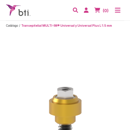
BTI - Human Tecnology
Abri
Acceder
Nº de artículos
(0)
Buscar
Catálogo
Transepitelial MULTI-IM® Universal y Universal Plus L:1.5 mm