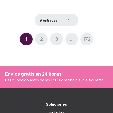
9 entradas
1
2
3
...
172
Página
Página
Página
Páginas intermedi
Página
Envíos gratis en 24 horas
Haz tu pedido antes de las 17:00 y recíbelo al día siguiente.
Soluciones
Implantes